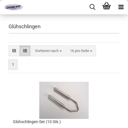
Glühschlingen
Sortieren nach
pro Seite
Sortieren nach
16 pro Seite
1
Glühschlingen-Set (10 Stk.)