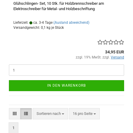
Glühschlingen- Set, 10 Stk. für Holzbrennschreiber am
Elektroschreiber für Metal- und Holzbeschriftung
Lieferzeit:
ca. 3-4 Tage
(Ausland abweichend)
Versandgewicht:
0,1
kg je Stück
34,95 EUR
zzgl. 19% MwSt. zzgl.
Versand
IN DEN WARENKORB
Sortieren nach
pro Seite
Sortieren nach
16 pro Seite
1